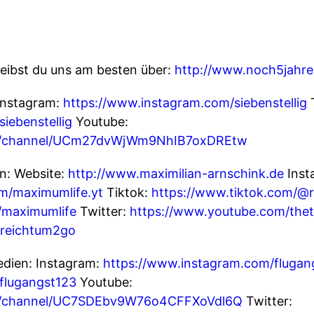
eibst du uns am besten über:
http://www.noch5jahre
 Instagram:
https://www.instagram.com/siebenstellig
T
iebenstellig
Youtube:
om/channel/UCm27dvWjWm9NhIB7oxDREtw
n: Website:
http://www.maximilian-arnschink.de
Inst
m/maximumlife.yt
Tiktok:
https://www.tiktok.com/@
/maximumlife
Twitter:
https://www.youtube.com/the
/reichtum2go
edien: Instagram:
https://www.instagram.com/flugan
flugangst123
Youtube:
m/channel/UC7SDEbv9W76o4CFFXoVdl6Q
Twitter: