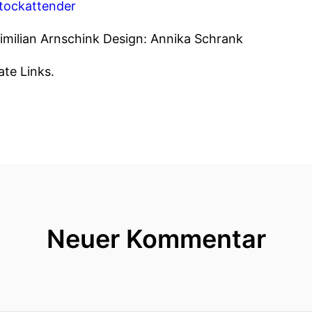
stockattender
milian Arnschink Design: Annika Schrank
iate Links.
Neuer Kommentar