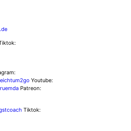
.de
iktok:
agram:
reichtum2go
Youtube:
truemda
Patreon:
gstcoach
Tiktok: